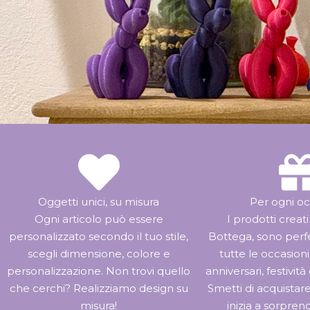
Oggetti unici, su misura
Per ogni o
Ogni articolo può essere
I prodotti creati
personalizzato secondo il tuo stile,
Bottega, sono perf
scegli dimensione, colore e
tutte le occasion
personalizzazione. Non trovi quello
anniversari, festività
che cerchi? Realizziamo design su
Smetti di acquistare
misura!
inizia a sorpren