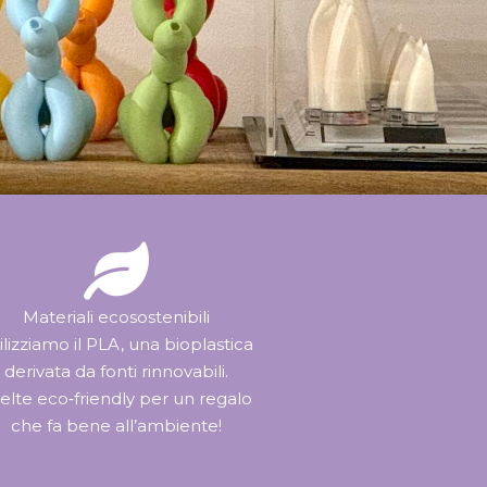
Materiali ecosostenibili
ilizziamo il PLA, una bioplastica
derivata da fonti rinnovabili.
elte eco‑friendly per un regalo
che fa bene all’ambiente!