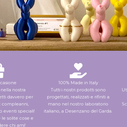
ccasione
100% Made in Italy
 nella nostra
Tutti i nostri prodotti sono
Ut
etti davvero per
progettati, realizzati e rifiniti a
i: compleanni,
mano nel nostro laboratorio
Sc
 o eventi speciali!
italiano, a Desenzano del Garda.
 le solite cose e
dere chi ami!