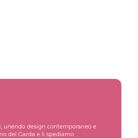
zzati, unendo design contemporaneo e
ano del Garda e li spediamo