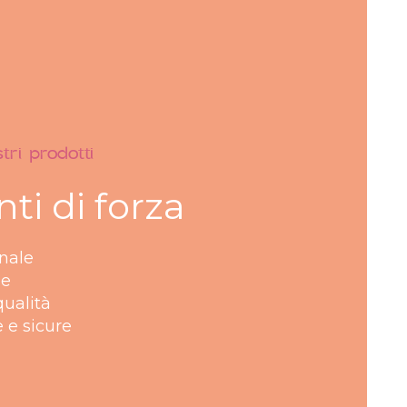
ri prodotti​
nti di forza
anale
ne
qualità
 e sicure