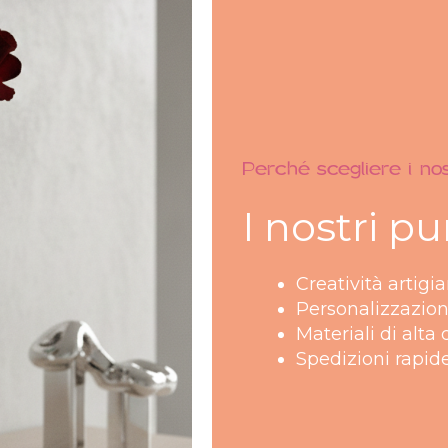
Perché scegliere i nost
I nostri pu
Creatività artigi
Personalizzazio
Materiali di alta 
Spedizioni rapide